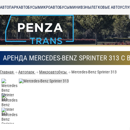
АВТОПАРК
АВТОБУСЫ
МИКРОАВТОБУСЫ
МИНИВЭНЫ
ЛЕГКОВЫЕ АВТО
УСЛУ
АРЕНДА MERCEDES-BENZ SPRINTER 313 С
Главная
Автопарк
Микроавтобусы
Mercedes-Benz Sprinter 313
С
Политикой конфид
согласие на обраб