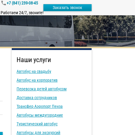
+7 (841) 239-08-45
Заказать звонок
Работаем 24/7, звоните!
Наши услуги
Автобус на свадьбу
Автобус на корпоратив
Перевозка детей автобусом
Доставка сотрудников
Трансфер Аэропорт Пенза
Автобусы междугородние
Туристический автобус
Автобусы для экскурсий