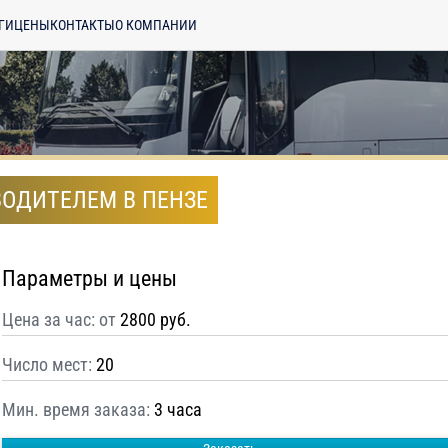
ГИ
ЦЕНЫ
КОНТАКТЫ
О КОМПАНИИ
 ВОДИТЕЛЕМ В ПЕНЗЕ
Параметры и цены
Цена за час: от
2800 руб.
Число мест:
20
Мин. время заказа:
3 часа
енциальности
ознакомлен(а), даю
отку моих Персональных данных