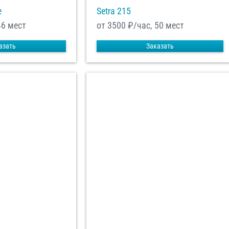
e
Setra 215
46 мест
от 3500
₽/час, 50 мест
азать
Заказать