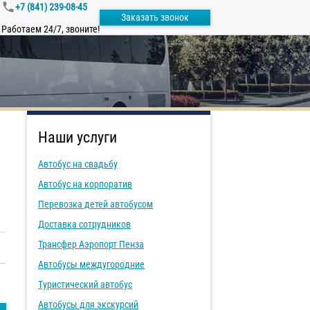
+7 (841) 239-08-45
Заказать звонок
Работаем 24/7, звоните!
Наши услуги
Автобус на свадьбу
Автобус на корпоратив
Перевозка детей автобусом
Доставка сотрудников
Трансфер Аэропорт Пенза
Автобусы междугородние
Туристический автобус
Автобусы для экскурсий