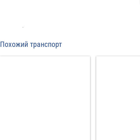
С
Политикой конфид
Похожий транспорт
согласие на обраб
Отп