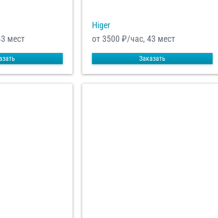
Higer
43 мест
от 3500
₽/час, 43 мест
азать
Заказать