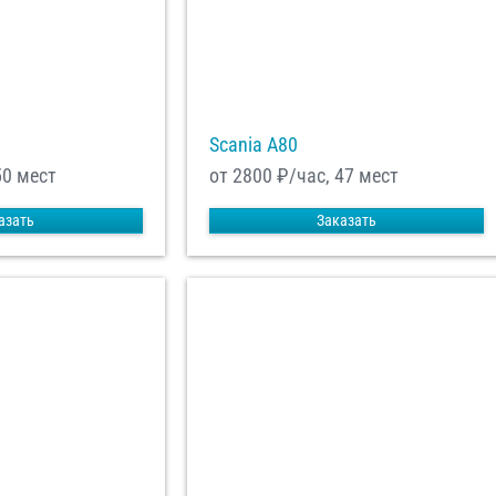
Scania A80
50 мест
от 2800
₽/час, 47 мест
азать
Заказать