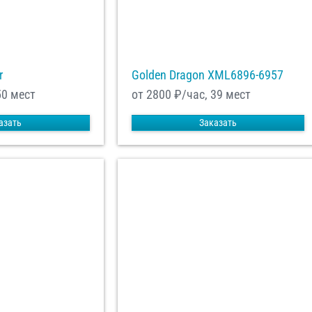
r
Golden Dragon XML6896-6957
50 мест
от 2800
₽/час, 39 мест
азать
Заказать