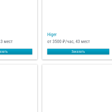
равить заказ
Higer
43 мест
от 3500
₽/час, 43 мест
азать
Заказать