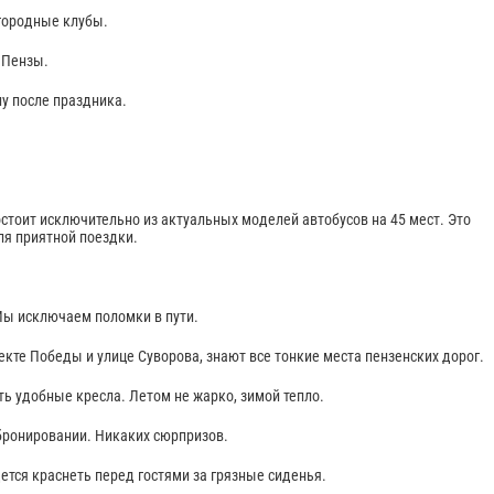
городные клубы.
 Пензы.
ну после праздника.
.
тоит исключительно из актуальных моделей автобусов на 45 мест. Это
ля приятной поездки.
Мы исключаем поломки в пути.
екте Победы и улице Суворова, знают все тонкие места пензенских дорог.
ть удобные кресла. Летом не жарко, зимой тепло.
 бронировании. Никаких сюрпризов.
ется краснеть перед гостями за грязные сиденья.