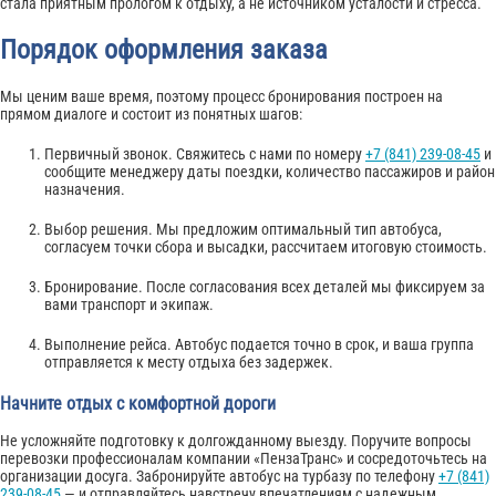
стала приятным прологом к отдыху, а не источником усталости и стресса.
Порядок оформления заказа
Мы ценим ваше время, поэтому процесс бронирования построен на
прямом диалоге и состоит из понятных шагов:
Первичный звонок. Свяжитесь с нами по номеру
+7 (841) 239-08-45
и
сообщите менеджеру даты поездки, количество пассажиров и район
назначения.
Выбор решения. Мы предложим оптимальный тип автобуса,
согласуем точки сбора и высадки, рассчитаем итоговую стоимость.
Бронирование. После согласования всех деталей мы фиксируем за
вами транспорт и экипаж.
Выполнение рейса. Автобус подается точно в срок, и ваша группа
отправляется к месту отдыха без задержек.
Начните отдых с комфортной дороги
Не усложняйте подготовку к долгожданному выезду. Поручите вопросы
перевозки профессионалам компании «ПензаТранс» и сосредоточьтесь на
организации досуга. Забронируйте автобус на турбазу по телефону
+7 (841)
239-08-45
— и отправляйтесь навстречу впечатлениям с надежным