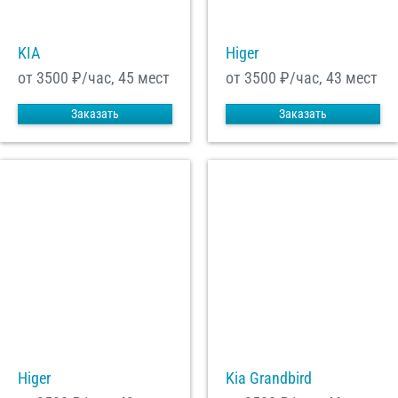
KIA
Higer
С
Политикой конфиденциальности
ознакомлен(а), даю согласие на
обработку моих Персональных данных
от 3500
₽/час, 45 мест
от 3500
₽/час, 43 мест
Отправить заказ
Заказать
Заказать
Higer
Kia Grandbird